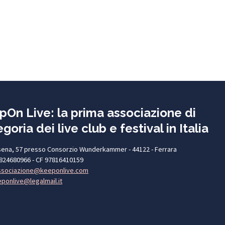
pOn Live: la prima associazione di
goria dei live club e festival in Italia
sena, 57 presso Consorzio Wunderkammer - 44122 - Ferrara
2824680966 - CF 97816410159
ssociazione@keeponlive.com
ponlive@legalmail.it