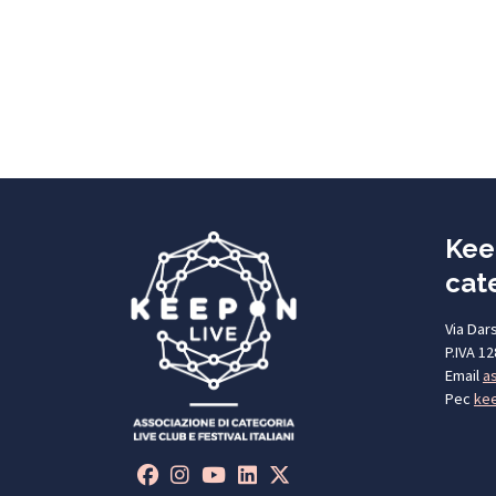
Kee
cate
Via Dar
P.IVA 1
Email
a
Pec
kee