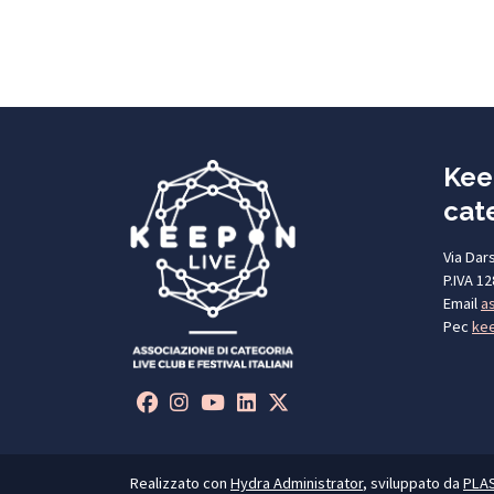
Kee
cate
Via Dar
P.IVA 1
Email
a
Pec
kee
Realizzato con
Hydra Administrator
, sviluppato da
PLA