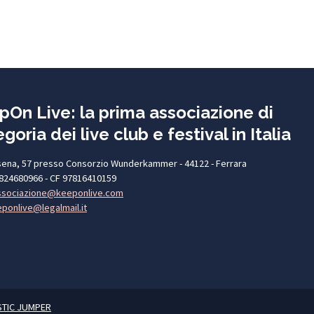
pOn Live: la prima associazione di
goria dei live club e festival in Italia
sena, 57 presso Consorzio Wunderkammer - 44122 - Ferrara
2824680966 - CF 97816410159
ssociazione@keeponlive.com
ponlive@legalmail.it
STIC JUMPER